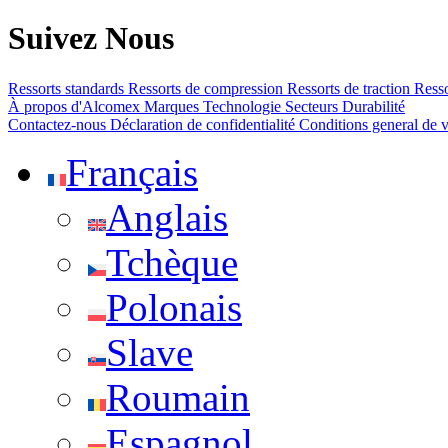
Suivez Nous
Ressorts standards
Ressorts de compression
Ressorts de traction
Resso
À propos d'Alcomex
Marques
Technologie
Secteurs
Durabilité
Contactez-nous
Déclaration de confidentialité
Conditions general de 
Français
Anglais
Tchèque
Polonais
Slave
Roumain
Espagnol