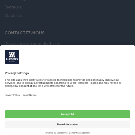
Secteurs
Durabilité
CONTACTEZ-NOUS
Déclaration de confidentialité
Conditions general de vente
calculateur de ressort
Catalogue
Français
© 2021 – ALL RIGHTS RESERVED
WEBSITE DOOR
Twize