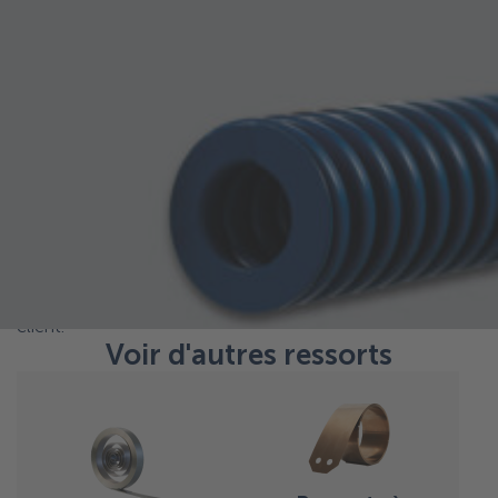
permettent d’obtenir un maximum de force de pression et
de durée de vie.
Ressorts d’outil en stock
Les ressorts d’outil sont utilisés depuis très longtemps
dans l’industrie mécanique. Sur la base de cela, nous avons
développé un programme standard. Alcomex dispose de
ce programme DIN complet en stock.
Ressorts d’outil sur mesure
Si votre spécification diffère du programme standard,
l’équipe d’ingénierie d’Alcomex peut vous conseiller sur
des ressorts fabriqués sur mesure spécifiquement pour le
client.
Voir d'autres ressorts