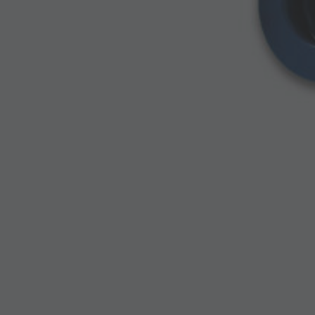
ALLER À
Ressorts en stock
Ressorts sur mesure
Les ressorts d’outil sont spécialement conçus pour
obtenir une charge importante dans des espaces limités.
Les exigences élevées imposées à ces ressorts sont une
conséquence des fréquences élevées auxquelles les outils
sont chargés. L’utilisation d’acier de ressorts chrome
vanadium de qualité (50CrV4/ DIN 17225/ SAE 6150) et
d’une géométrie de fil spéciale (fil rectangulaire)