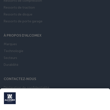
Ressorts de compression
Ressorts de traction
Ressorts de disque
Ressorts de porte garage
À PROPOS D'ALCOMEX
Marques
Technologie
Secteurs
Durabilité
CONTACTEZ-NOUS
Déclaration de confidentialité
Conditions general de vente
calculateur de ressort
Catalogue