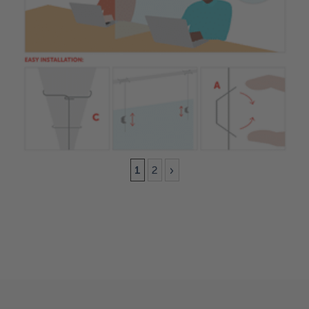
11 Mai
Mise à jour de la situation sur le
COVID-19
1
2
»