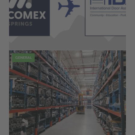
16 Juin
Alcomex à l’IDA Expo à Las Vegas
GENERAL
8 Oct
Alcomex Springs-Pol accroit sa
production